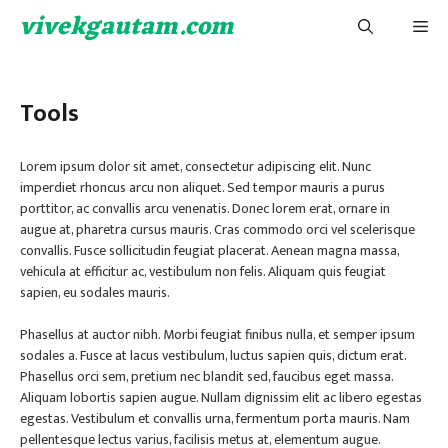
Skip
vivekgautam.com
Me
to
content
Tools
Lorem ipsum dolor sit amet, consectetur adipiscing elit. Nunc
imperdiet rhoncus arcu non aliquet. Sed tempor mauris a purus
porttitor, ac convallis arcu venenatis. Donec lorem erat, ornare in
augue at, pharetra cursus mauris. Cras commodo orci vel scelerisque
convallis. Fusce sollicitudin feugiat placerat. Aenean magna massa,
vehicula at efficitur ac, vestibulum non felis. Aliquam quis feugiat
sapien, eu sodales mauris.
Phasellus at auctor nibh. Morbi feugiat finibus nulla, et semper ipsum
sodales a. Fusce at lacus vestibulum, luctus sapien quis, dictum erat.
Phasellus orci sem, pretium nec blandit sed, faucibus eget massa.
Aliquam lobortis sapien augue. Nullam dignissim elit ac libero egestas
egestas. Vestibulum et convallis urna, fermentum porta mauris. Nam
pellentesque lectus varius, facilisis metus at, elementum augue.