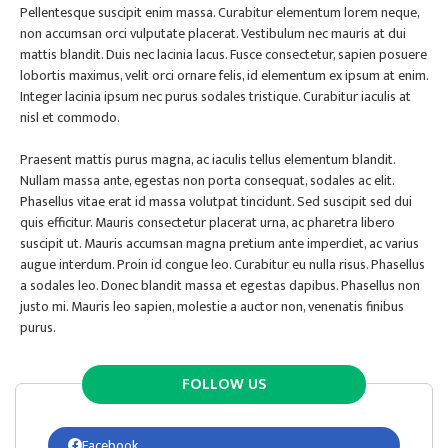
Pellentesque suscipit enim massa. Curabitur elementum lorem neque,
non accumsan orci vulputate placerat. Vestibulum nec mauris at dui
mattis blandit. Duis nec lacinia lacus. Fusce consectetur, sapien posuere
lobortis maximus, velit orci ornare felis, id elementum ex ipsum at enim.
Integer lacinia ipsum nec purus sodales tristique. Curabitur iaculis at
nisl et commodo.
Praesent mattis purus magna, ac iaculis tellus elementum blandit.
Nullam massa ante, egestas non porta consequat, sodales ac elit.
Phasellus vitae erat id massa volutpat tincidunt. Sed suscipit sed dui
quis efficitur. Mauris consectetur placerat urna, ac pharetra libero
suscipit ut. Mauris accumsan magna pretium ante imperdiet, ac varius
augue interdum. Proin id congue leo. Curabitur eu nulla risus. Phasellus
a sodales leo. Donec blandit massa et egestas dapibus. Phasellus non
justo mi. Mauris leo sapien, molestie a auctor non, venenatis finibus
purus.
FOLLOW US
Facebook